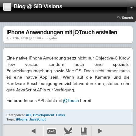
Blog @ SIB Visions
Search
iPhone Anwendungen mit jQTouch erstellen
Apr 17th, 2010 @ 09:00 am › rjahn
Eine native iPhone Anwendung setzt nicht nur Objective-C Know
How voraus sondern auch eine spezielle
Entwicklungsumgebung sowie Mac OS. Doch nicht immer muss
es eine native App sein. Wenn auf die Kamera und die
Hardware Beschleunigung verzichtet werden kann, stehen sehr
gute JavaScript APIs zur Verfügung.
Ein brandneues API steht mit
jQTouch
bereit.
Categories:
API
,
Development
,
Links
Tags:
iPhone
,
JavaScript