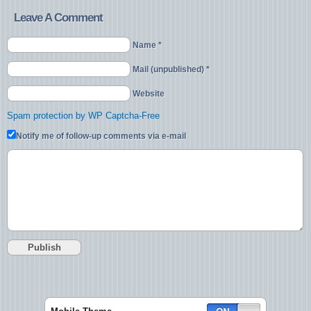
Leave A Comment
Name *
Mail (unpublished) *
Website
Spam protection by WP Captcha-Free
Notify me of follow-up comments via e-mail