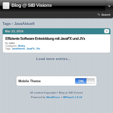
Blog @ SIB Visions
Search
Tags › JavaAktuell
Mar 23, 2016
Effiziente Software Entwicklung mit JavaFX und JVx
By
rjahn
Categories:
Media
Tags:
JavaAktuell
,
JavaFX
,
JVx
Load more entries...
Mobile Theme
All content Copyright © Blog @ SIB Visions
Powered by
WordPress
+
WPtouch 1.9.16