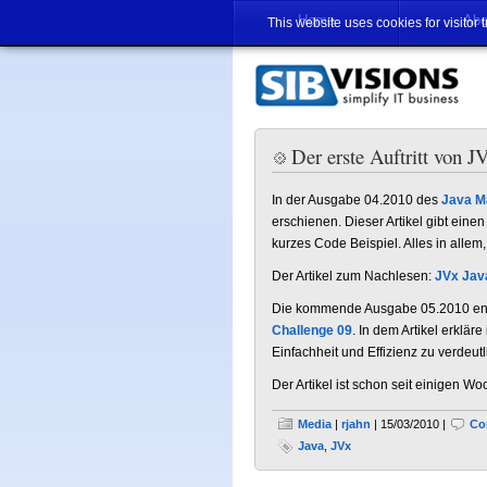
Home
Abo
This website uses cookies for visitor 
Der erste Auftritt von 
In der Ausgabe 04.2010 des
Java M
erschienen. Dieser Artikel gibt einen
kurzes Code Beispiel. Alles in allem
Der Artikel zum Nachlesen:
JVx Jav
Die kommende Ausgabe 05.2010 enthä
Challenge 09
. In dem Artikel erklär
Einfachheit und Effizienz zu verdeutl
Der Artikel ist schon seit einigen W
Media
|
rjahn
| 15/03/2010 |
Co
Java
,
JVx