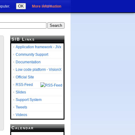
Login
OK
mputer.
More information
SIB Links
Application framework - JVx
Community Support
Documentation
Low code platform - VisionX
Official Site
RSS-Feed
Slides
Support System
Tweets
Videos
Calendar