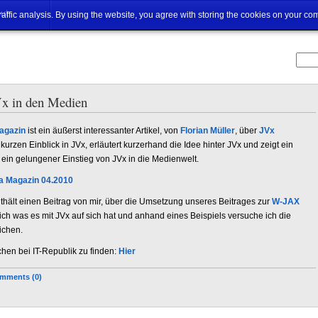
ut
traffic analysis. By using the website, you agree with storing the cookies on your co
JVx in den Medien
agazin
ist ein äußerst interessanter Artikel, von
Florian Müller
, über
JVx
 kurzen Einblick in JVx, erläutert kurzerhand die Idee hinter JVx und zeigt ein
, ein gelungener Einstieg von JVx in die Medienwelt.
a Magazin 04.2010
lt einen Beitrag von mir, über die Umsetzung unseres Beitrages zur
W-JAX
e ich was es mit JVx auf sich hat und anhand eines Beispiels versuche ich die
ichen.
ochen bei IT-Republik zu finden:
Hier
mments (0)