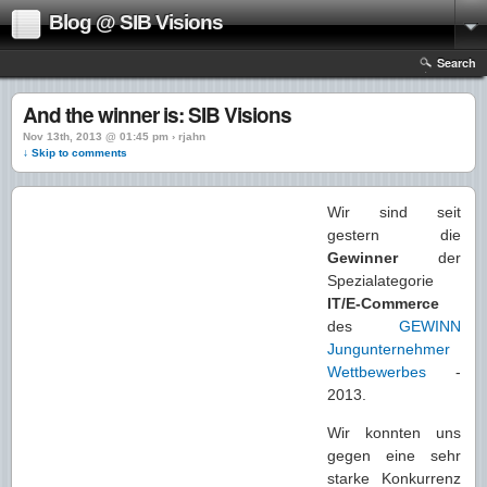
Blog @ SIB Visions
Search
And the winner is: SIB Visions
Nov 13th, 2013 @ 01:45 pm › rjahn
↓ Skip to comments
Wir sind seit
gestern die
Gewinner
der
Spezialategorie
IT/E-Commerce
des
GEWINN
Jungunternehmer
Wettbewerbes
-
2013.
Wir konnten uns
gegen eine sehr
starke Konkurrenz