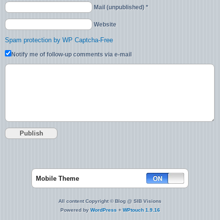
Mail (unpublished) *
Website
Spam protection by WP Captcha-Free
Notify me of follow-up comments via e-mail
Mobile Theme
All content Copyright © Blog @ SIB Visions
Powered by
WordPress
+
WPtouch 1.9.16