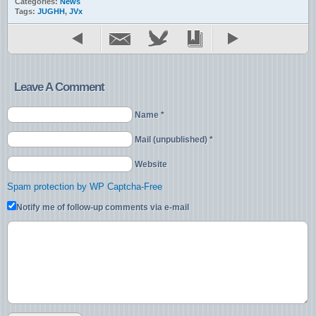
Categories:
News
Tags:
JUGHH
,
JVx
Leave A Comment
Name *
Mail (unpublished) *
Website
Spam protection by WP Captcha-Free
Notify me of follow-up comments via e-mail