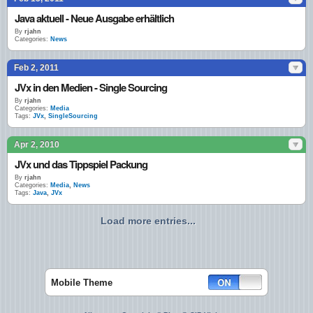
Java aktuell - Neue Ausgabe erhältlich
By
rjahn
Categories:
News
Feb 2, 2011
JVx in den Medien - Single Sourcing
By
rjahn
Categories:
Media
Tags:
JVx
,
SingleSourcing
Apr 2, 2010
JVx und das Tippspiel Packung
By
rjahn
Categories:
Media
,
News
Tags:
Java
,
JVx
Load more entries...
Mobile Theme