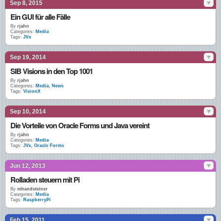
Sep 8, 2015
Ein GUI für alle Fälle
By
rjahn
Categories:
Media
Tags:
JVx
Sep 19, 2014
SIB Visions in den Top 1001
By
rjahn
Categories:
Media
,
News
Tags:
VisionX
Sep 10, 2014
Die Vorteile von Oracle Forms und Java vereint
By
rjahn
Categories:
Media
Tags:
JVx
,
Oracle Forms
Jun 12, 2013
Rolladen steuern mit Pi
By
mhandsteiner
Categories:
Media
Tags:
RaspberryPi
Feb 15, 2011