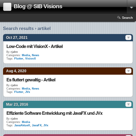
Blog @ SIB Visions
Search
Search results › artikel
Oct 27, 2021
Low-Code mit VisionX - Artikel
By
rjahn
Categories:
Media
,
News
Tags:
Flutter
,
VisionX
Aug 4, 2020
Es fluttert gewaltig - Artikel
By
rjahn
Categories:
Media
,
News
Tags:
Flutter
,
JVx
Mar 23, 2016
Effiziente Software Entwicklung mit JavaFX und JVx
By
rjahn
Categories:
Media
Tags:
JavaAktuell
,
JavaFX
,
JVx