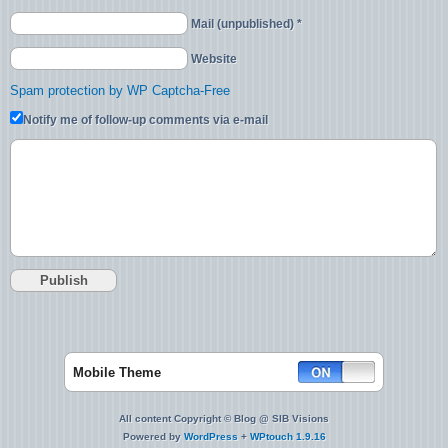
Mail (unpublished) *
Website
Spam protection by WP Captcha-Free
Notify me of follow-up comments via e-mail
Mobile Theme
All content Copyright © Blog @ SIB Visions
Powered by
WordPress
+
WPtouch 1.9.16