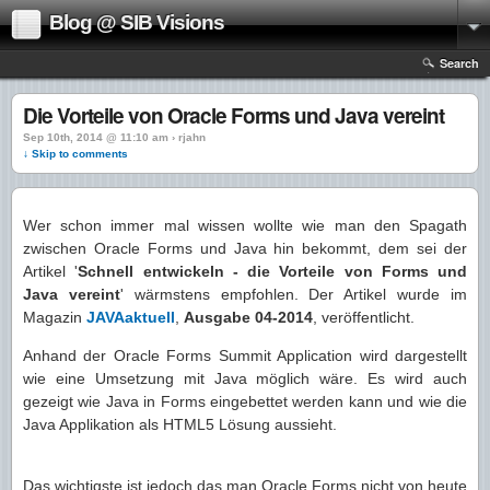
Blog @ SIB Visions
Search
Die Vorteile von Oracle Forms und Java vereint
Sep 10th, 2014 @ 11:10 am › rjahn
↓ Skip to comments
Wer schon immer mal wissen wollte wie man den Spagath
zwischen Oracle Forms und Java hin bekommt, dem sei der
Artikel '
Schnell entwickeln - die Vorteile von Forms und
Java vereint
' wärmstens empfohlen. Der Artikel wurde im
Magazin
JAVAaktuell
,
Ausgabe 04-2014
, veröffentlicht.
Anhand der Oracle Forms Summit Application wird dargestellt
wie eine Umsetzung mit Java möglich wäre. Es wird auch
gezeigt wie Java in Forms eingebettet werden kann und wie die
Java Applikation als HTML5 Lösung aussieht.
Das wichtigste ist jedoch das man Oracle Forms nicht von heute